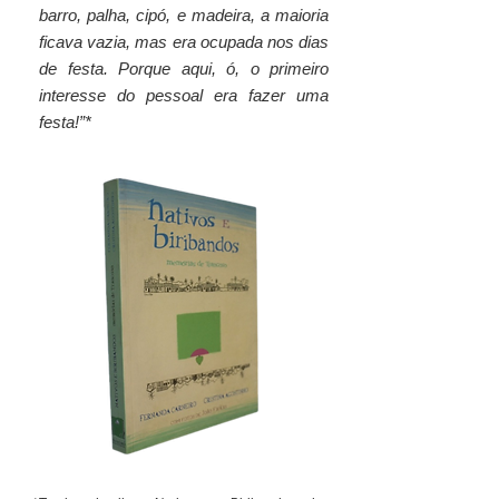
barro, palha, cipó, e madeira, a maioria
ficava vazia, mas era ocupada nos dias
de festa. Porque aqui, ó, o primeiro
interesse do pessoal era fazer uma
festa!”*
Your 14 days trial has
expired.
The trial's over, but the show must go
on! 🎬 Upgrade now to keep your web