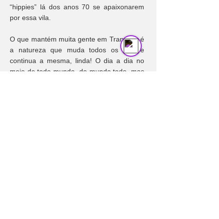
“hippies” lá dos anos 70 se apaixonarem
Send us a message
Online
por essa vila.
O que mantém muita gente em Trancoso é
a natureza que muda todos os dias e
continua a mesma, linda! O dia a dia no
meio de todo mundo, do mundo todo, mas
ao mesmo tempo com espaço pra curtir
sozinho. Os gentis baianos nativos e os
que viraram trancosenses de coração, que
lembram todos os dias, mesmo sem
palavras, que o que vale são as coisas
simples da vida... o tempo para o amor e o
céu. Sim, porque não existe céu mais
estrelado que esse de Trancoso!
Os primeiros a descobrirem Trancoso, em
1586, foram os Jesuítas e por quase 400
anos, Trancoso viveu praticamente
escondida. Já mudou de nome algumas